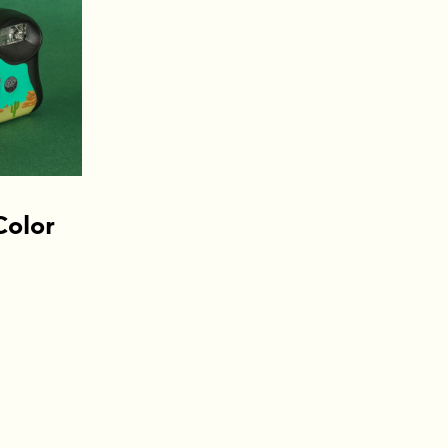
R
O
D
U
T
O
N
O
C
A
R
R
Color
I
N
H
O
.