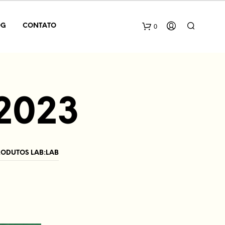
0
OG
CONTATO
2023
RODUTOS LAB:LAB
N
E
N
H
U
M
P