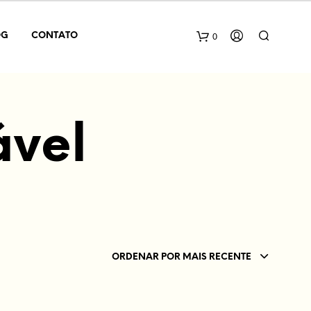
0
OG
CONTATO
ável
N
E
N
ORDENAR POR MAIS RECENTE
H
U
M
P