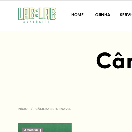
HOME
LOJINHA
SERV
Câm
INÍCIO
/
CÂMERA RETORNÁVEL
ACABOU :(