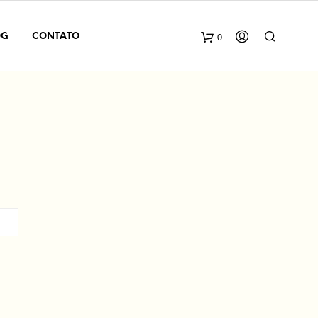
0
OG
CONTATO
N
E
N
H
U
M
P