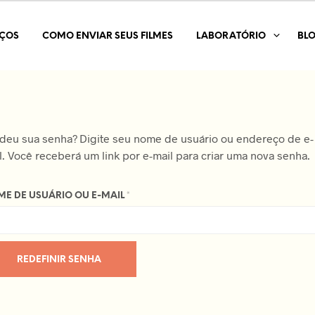
IÇOS
COMO ENVIAR SEUS FILMES
LABORATÓRIO
BL
deu sua senha? Digite seu nome de usuário ou endereço de e-
l. Você receberá um link por e-mail para criar uma nova senha.
OBRIGATÓRIO
E DE USUÁRIO OU E-MAIL
*
REDEFINIR SENHA