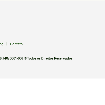
R
O
D
U
T
O
N
O
C
A
og
Contato
R
R
I
6.740/0001-00 | © Todos os Direitos Reservados
N
H
O
.