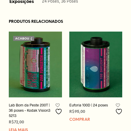
Exposições
24 Poses, 36 Poses
PRODUTOS RELACIONADOS
ACABOU :(
Lab Bom da Peste 200T |
Euforia 100D | 24 poses
36 poses – Kodak Vision3
R$
95,00
5213
COMPRAR
R$
72,00
LEIA MAIS