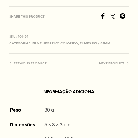
SHARE THIS PRODUCT
SKU:
400-24
CATEGORIAS:
FILME NEGATIVO COLORIDO
,
FILMES 135 / 35MM
PREVIOUS PRODUCT
NEXT PRODUCT
INFORMAÇÃO ADICIONAL
Peso
30 g
Dimensões
5 × 3 × 3 cm