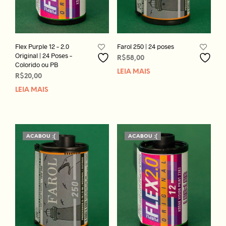
Flex Purple 12 – 2.0
Farol 250 | 24 poses
Original | 24 Poses –
R$
58,00
Colorido ou PB
LEIA MAIS
R$
20,00
LEIA MAIS
ACABOU :(
ACABOU :(