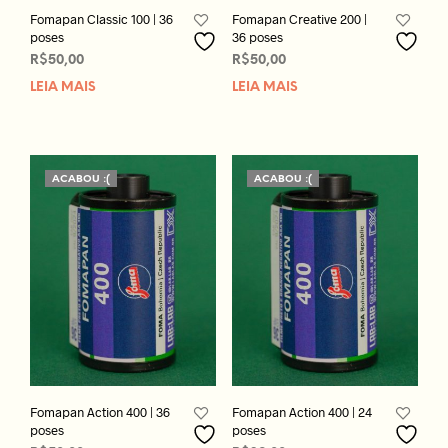
Fomapan Classic 100 | 36
Fomapan Creative 200 |
poses
36 poses
R$
50,00
R$
50,00
LEIA MAIS
LEIA MAIS
ACABOU :(
ACABOU :(
Fomapan Action 400 | 36
Fomapan Action 400 | 24
poses
poses