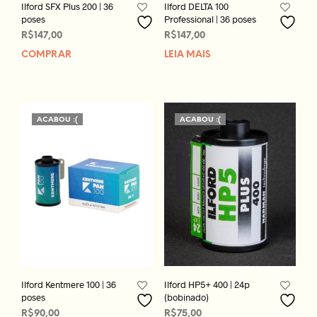
Ilford SFX Plus 200 | 36
Ilford DELTA 100
poses
Professional | 36 poses
R$
147,00
R$
147,00
COMPRAR
LEIA MAIS
ACABOU :(
ACABOU :(
Ilford Kentmere 100 | 36
Ilford HP5+ 400 | 24p
poses
(bobinado)
R$
90,00
R$
75,00