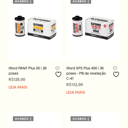
ACABOU :(
ACABOU :(
Ilford PANF Plus 50 | 36
Ilford XP2 Plus 400 | 36
poses
poses – PB de revelação
C-41
R$
125,00
R$
132,00
LEIA MAIS
LEIA MAIS
ACABOU :(
ACABOU :(