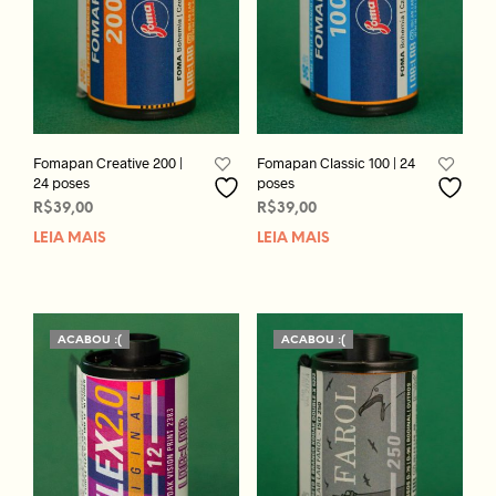
Fomapan Creative 200 |
Fomapan Classic 100 | 24
24 poses
poses
R$
39,00
R$
39,00
LEIA MAIS
LEIA MAIS
ACABOU :(
ACABOU :(