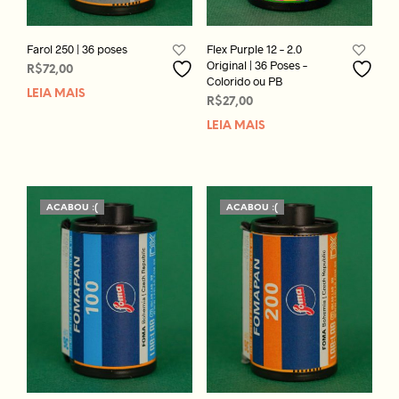
Farol 250 | 36 poses
Flex Purple 12 – 2.0
Original | 36 Poses –
R$
72,00
Colorido ou PB
LEIA MAIS
R$
27,00
LEIA MAIS
ACABOU :(
ACABOU :(