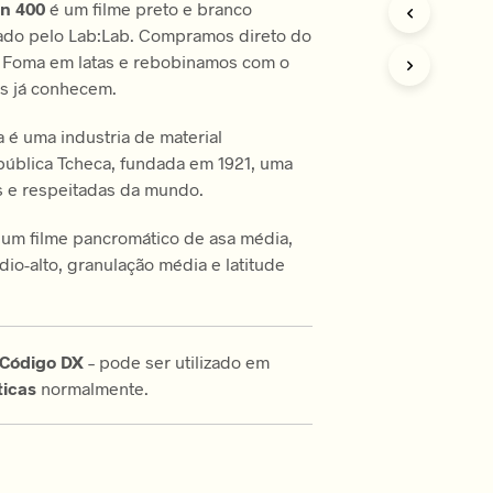
n 400
é um filme preto e branco
R
ado pelo Lab:Lab. Compramos direto do
O
D
al Foma em latas e rebobinamos com o
U
s já conhecem.
T
O
é uma industria de material
N
O
pública Tcheca, fundada em 1921, uma
C
s e respeitadas da mundo.
A
R
um filme pancromático de asa média,
R
io-alto, granulação média e latitude
I
N
H
O
.
Código DX
– pode ser utilizado em
icas
normalmente.