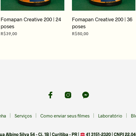
Fomapan Creative 200 | 24
Fomapan Creative 200 | 36
poses
poses
R$
39,00
R$
50,00
LEIA MAIS
LEIA MAIS
nha
Serviços
Como enviar seus filmes
Laboratório
Bl
 Albino Silva 54 - Cj. 1B | Curitiba - PR |
41 3151-2320 | CNPJ 22.04