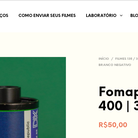
IÇOS
COMO ENVIAR SEUS FILMES
LABORATÓRIO
BL
INÍCIO
/
FILMES 135 /
BRANCO NEGATIVO
Fomap
400 | 
R$
50,00