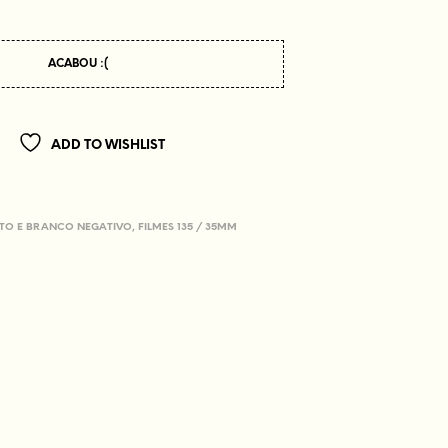
ACABOU :(
ADD TO WISHLIST
ETO E BRANCO NEGATIVO
,
FILMES 135 / 35MM