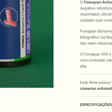
O
Fomapan Actio
negativo rebobin
importador ofici
cuidado que você
Fomapan Bohemia 
fotográfico da Re
das mais clássica
O Fomapan 200 é 
com contraste méd
alta.
Este filme possui
câmeras automát
ESPECIFICAÇÕES