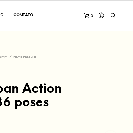
0
OG
CONTATO
 35MM
/
FILME PRETO E
an Action
N
36 poses
E
N
H
U
M
P