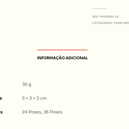
SKU:
PHOENIX-36
CATEGORIAS:
FILME NE
INFORMAÇÃO ADICIONAL
30 g
s
5 × 3 × 3 cm
es
24 Poses, 36 Poses