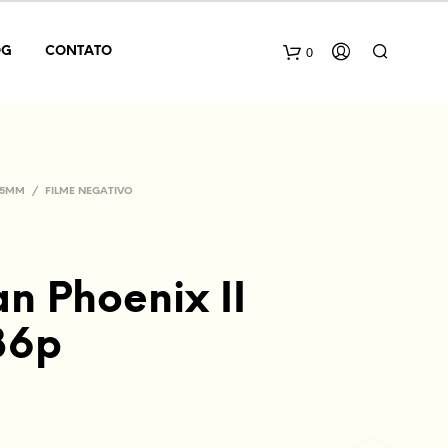
0
OG
CONTATO
 35MM
/
FILME NEGATIVO
n Phoenix II
N
36p
E
N
H
U
M
P