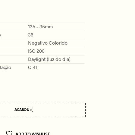
135 – 35mm
s
36
Negativo Colorido
ISO 200
Daylight (luz do dia)
lação
C-41
ACABOU :(
ADD TO WISHLIST