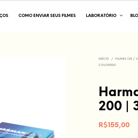
IÇOS
COMO ENVIAR SEUS FILMES
LABORATÓRIO
BL
INÍCIO
/
FILMES 135 /
COLORIDO
Harma
200 | 
R$
155,00