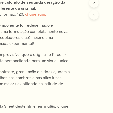
ilme colorido de segunda geração da
R
ferente da original.
O
D
 formato 120,
clique aqui.
U
T
omponente foi redesenhado e
O
 uma formulação completamente nova.
N
O
acopladores e até mesmo uma
C
mada experimental!
A
R
previsível que o original, o Phoenix II
R
ta personalidade para um visual único.
I
N
H
ontraste, granulação e nitidez ajudam a
O
lhes nas sombras e nas altas luzes,
.
m maior flexibilidade na latitude de
ta Sheet deste filme, em inglês, clique