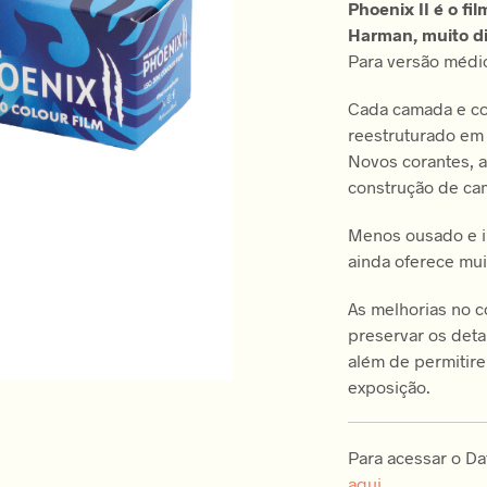
Phoenix II é o f
Harman, muito di
Para versão médio
Cada camada e c
reestruturado em
Novos corantes, 
construção de ca
Menos ousado e im
ainda oferece mui
As melhorias no c
preservar os deta
além de permitire
exposição.
Para acessar o Da
aqui.