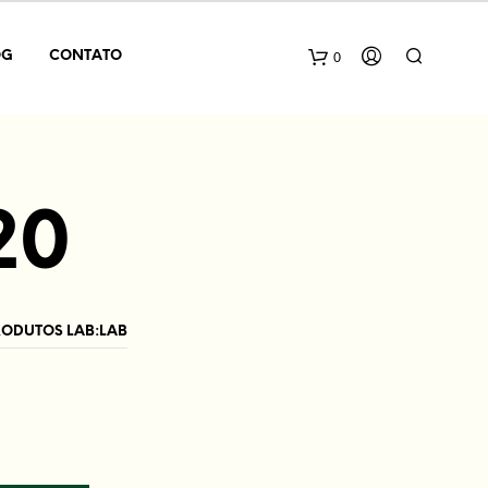
0
OG
CONTATO
20
RODUTOS LAB:LAB
N
E
N
H
U
M
P