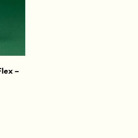
R
O
D
U
T
O
N
O
C
A
R
R
Flex –
I
N
H
O
.