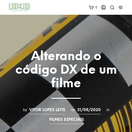
0
Alterando o
código DX de um
filme
by
on
in
VITOR LOPES LEITE
31/05/2020
FILMES ESPECIAIS