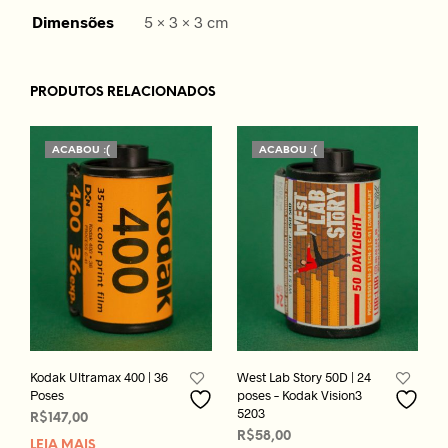
Dimensões
5 × 3 × 3 cm
PRODUTOS RELACIONADOS
ACABOU :(
ACABOU :(
Kodak Ultramax 400 | 36
West Lab Story 50D | 24
Poses
poses – Kodak Vision3
5203
R$
147,00
R$
58,00
LEIA MAIS