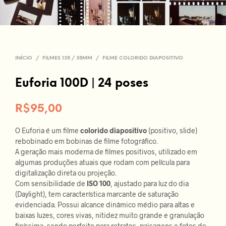
INÍCIO
/
FILMES 135 / 35MM
/
FILME COLORIDO DIAPOSITIVO
Euforia 100D | 24 poses
R$
95,00
O Euforia é um filme
colorido diapositivo
(positivo, slide)
rebobinado em bobinas de filme fotográfico.
A geração mais moderna de filmes positivos, utilizado em
algumas produções atuais que rodam com película para
digitalização direta ou projeção.
Com sensibilidade de
ISO 100
, ajustado para luz do dia
(Daylight), tem característica marcante de saturação
evidenciada. Possui alcance dinâmico médio para altas e
baixas luzes, cores vivas, nitidez muito grande e granulação
finíssima, sendo perfeito para retratos, paisagens e fotos de