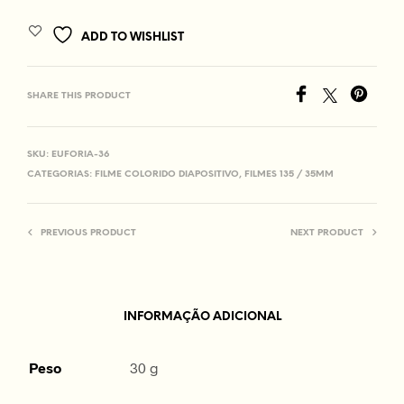
ADD TO WISHLIST
SHARE THIS PRODUCT
SKU:
EUFORIA-36
CATEGORIAS:
FILME COLORIDO DIAPOSITIVO
,
FILMES 135 / 35MM
PREVIOUS PRODUCT
NEXT PRODUCT
INFORMAÇÃO ADICIONAL
Peso
30 g