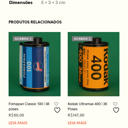
Dimensões
5 × 3 × 3 cm
PRODUTOS RELACIONADOS
ACABOU :(
ACABOU :(
Fomapan Classic 100 | 36
Kodak Ultramax 400 | 36
poses
Poses
R$
50,00
R$
147,00
LEIA MAIS
LEIA MAIS