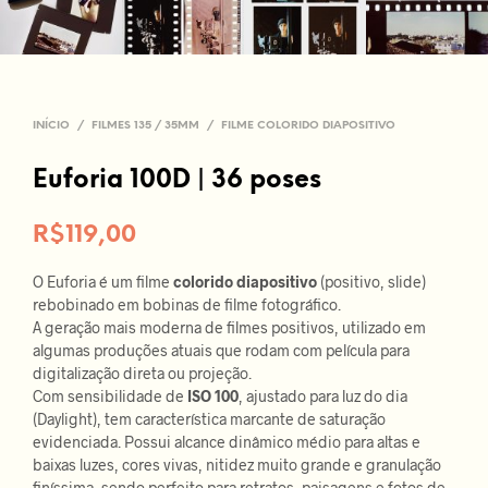
INÍCIO
/
FILMES 135 / 35MM
/
FILME COLORIDO DIAPOSITIVO
Euforia 100D | 36 poses
R$
119,00
O Euforia é um filme
colorido diapositivo
(positivo, slide)
rebobinado em bobinas de filme fotográfico.
A geração mais moderna de filmes positivos, utilizado em
algumas produções atuais que rodam com película para
digitalização direta ou projeção.
Com sensibilidade de
ISO 100
, ajustado para luz do dia
(Daylight), tem característica marcante de saturação
evidenciada. Possui alcance dinâmico médio para altas e
baixas luzes, cores vivas, nitidez muito grande e granulação
finíssima, sendo perfeito para retratos, paisagens e fotos de