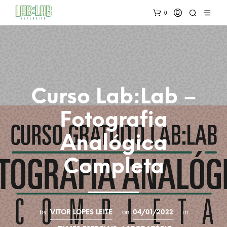
0
Curso Lab:Lab –
Fotografia
Analógica
Completa
by
on
in
VITOR LOPES LEITE
04/01/2022