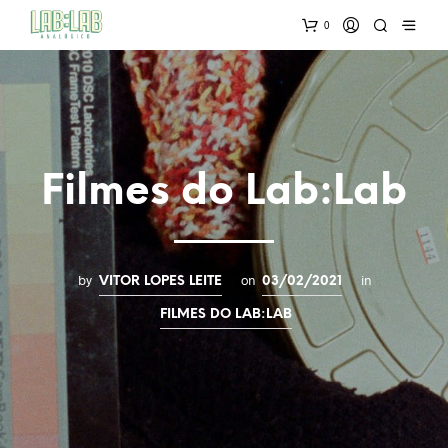
0
Filmes do Lab:Lab
by
on
in
VITOR LOPES LEITE
03/02/2021
FILMES DO LAB:LAB