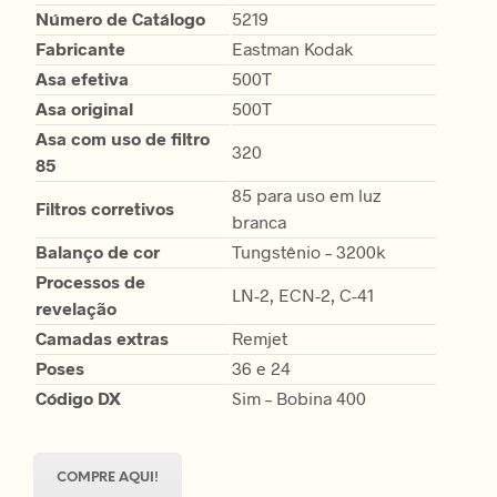
Número de Catálogo
5219
Fabricante
Eastman Kodak
Asa efetiva
500T
Asa original
500T
Asa com uso de filtro
320
85
85 para uso em luz
Filtros corretivos
branca
Balanço de cor
Tungstênio – 3200k
Processos de
LN-2, ECN-2, C-41
revelação
Camadas extras
Remjet
Poses
36 e 24
Código DX
Sim – Bobina 400
COMPRE AQUI!