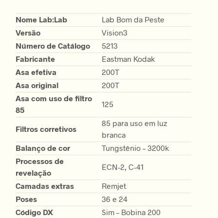
Nome Lab:Lab
Lab Bom da Peste
Versão
Vision3
Número de Catálogo
5213
Fabricante
Eastman Kodak
Asa efetiva
200T
Asa original
200T
Asa com uso de filtro
125
85
85 para uso em luz
Filtros corretivos
branca
Balanço de cor
Tungstênio – 3200k
Processos de
ECN-2, C-41
revelação
Camadas extras
Remjet
Poses
36 e 24
Código DX
Sim – Bobina 200