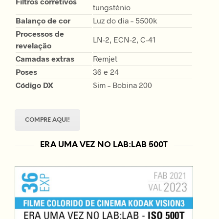
Filtros corretivos
tungstênio
Balanço de cor
Luz do dia – 5500k
Processos de
LN-2, ECN-2, C-41
revelação
Camadas extras
Remjet
Poses
36 e 24
Código DX
Sim – Bobina 200
COMPRE AQUI!
ERA UMA VEZ NO LAB:LAB 500T